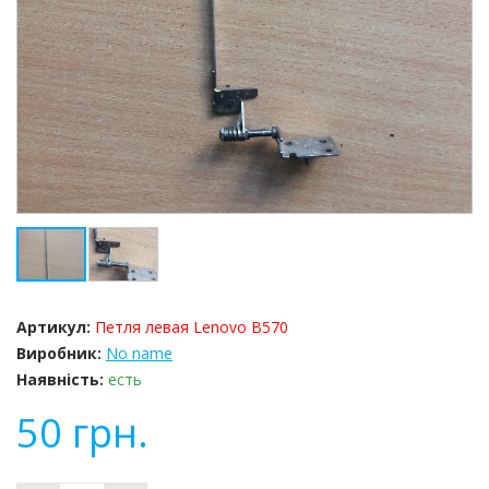
Артикул:
Петля левая Lenovo B570
Виробник:
No name
Наявність:
есть
50
грн.