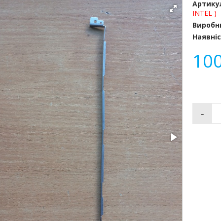
Артику
INTEL )
Виробн
Наявніс
10
-