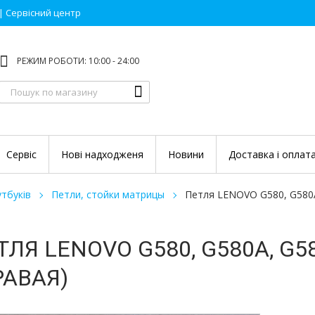
 | Сервісний центр
РЕЖИМ РОБОТИ: 10:00 - 24:00
Сервіс
Нові надходженя
Новини
Доставка і оплат
тбуків
Петли, стойки матрицы
Петля LENOVO G580, G580A,
ТЛЯ LENOVO G580, G580A, G58
РАВАЯ)