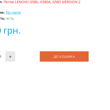
л:
Петля LENOVO G580, G580A, G585 (VERSION 2
ик:
No name
ть:
есть
0
грн.
+
ДО КОШИКА