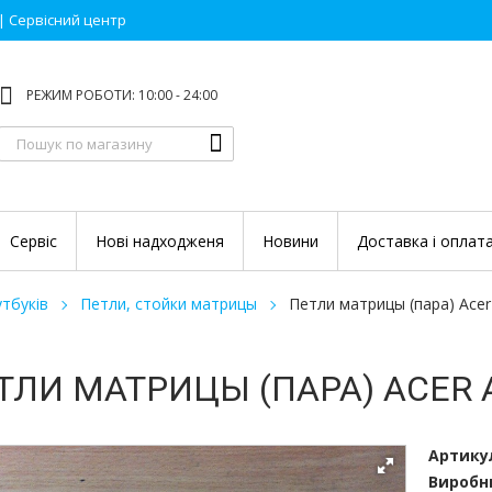
 | Сервісний центр
РЕЖИМ РОБОТИ: 10:00 - 24:00
Сервіс
Нові надходженя
Новини
Доставка і оплат
тбуків
Петли, стойки матрицы
Петли матрицы (пара) Acer 
ТЛИ МАТРИЦЫ (ПАРА) ACER A
Артику
Виробн