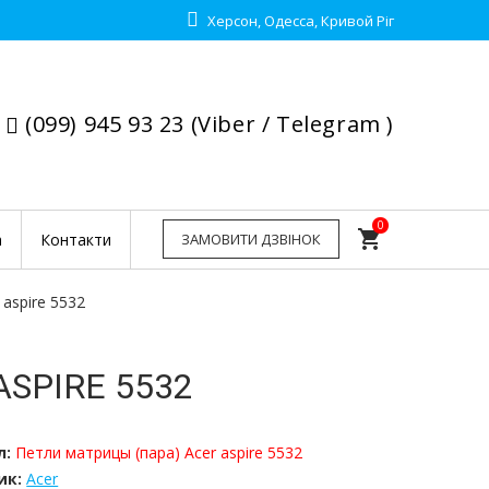
Херсон, Одесса, Кривой Ріг
(099) 945 93 23 (Viber / Telegram )
0
shopping_cart
а
Контакти
ЗАМОВИТИ ДЗВІНОК
aspire 5532
SPIRE 5532
л:
Петли матрицы (пара) Acer aspire 5532
ик:
Acer