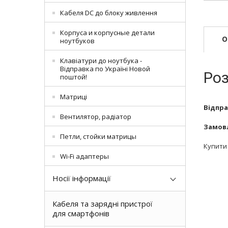
Кабеля DC до блоку живлення
Корпуса и корпусные детали
О
ноутбуков
Клавіатури до ноутбука -
Відправка по Україні Новой
Роз
поштой!
Матриці
Відпра
Вентилятор, радіатор
Замовл
Петли, стойки матрицы
Купити 
Wi-Fi адаптеры
Носії інформації
Кабеля та зарядні пристрої
для смартфонів