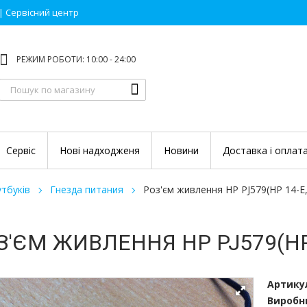
 | Сервісний центр
РЕЖИМ РОБОТИ: 10:00 - 24:00
Сервіс
Нові надходженя
Новини
Доставка і оплат
тбуків
Гнезда питания
Роз'єм живлення HP PJ579(HP 14-E,
З'ЄМ ЖИВЛЕННЯ HP PJ579(HP 
Артику
Виробн