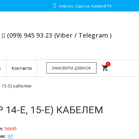
Херсон, Одесса, Кривой Ріг
(099) 945 93 23 (Viber / Telegram )
0
shopping_cart
а
Контакти
ЗАМОВИТИ ДЗВІНОК
 15-E) кабелем
14-E, 15-E) КАБЕЛЕМ
л:
56845
ик:
HP