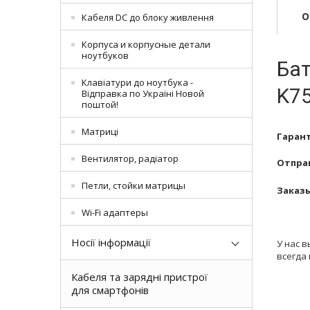
О
Кабеля DC до блоку живлення
Корпуса и корпусные детали
ноутбуков
Бат
Клавіатури до ноутбука -
K75
Відправка по Україні Новой
поштой!
Матриці
Гарант
Вентилятор, радіатор
Отправ
Петли, стойки матрицы
Заказы
Wi-Fi адаптеры
Носії інформації
У нас в
всегда 
Кабеля та зарядні пристрої
для смартфонів