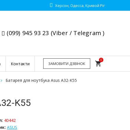
Херсон, Одесса, Кривой Ріг
(099) 945 93 23 (Viber / Telegram )
0
shopping_cart
а
Контакти
ЗАМОВИТИ ДЗВІНОК
Батарея для ноутбука Asus A32-K55
32-K55
л:
40442
ик:
ASUS