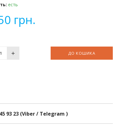
ть:
есть
50
грн.
+
ДО КОШИКА
45 93 23 (Viber / Telegram )