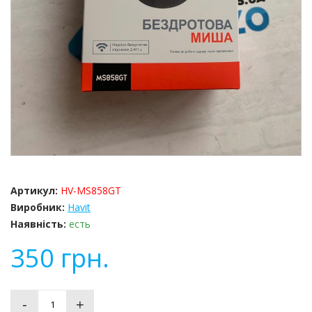
Артикул:
HV-MS858GT
Виробник:
Havit
Наявність:
есть
350
грн.
-
+