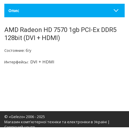
Опис
AMD Radeon HD 7570 1gb PCI-Ex DDR5
128bit (DVI + HDMI)
Состояние: б/у
DVI + HDMI
Интерфейсы:
© «Gelezo» 2006 - 2025
Магазин комп'ютерної техніки та електроніки в Україні |
Сервісний центр