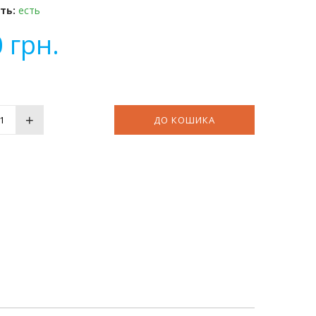
ть:
есть
0
грн.
+
ДО КОШИКА