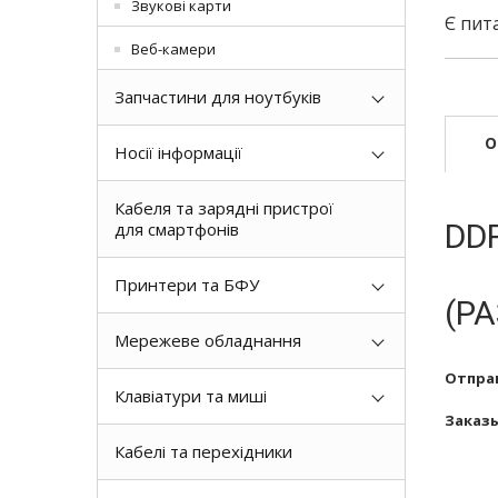
Звукові карти
Є пит
Веб-камери
Запчастини для ноутбуків
О
Носії інформації
Кабеля та зарядні пристрої
DD
для смартфонів
Принтери та БФУ
(Р
Мережеве обладнання
Отправ
Клавіатури та миші
Заказы
Кабелі та перехідники