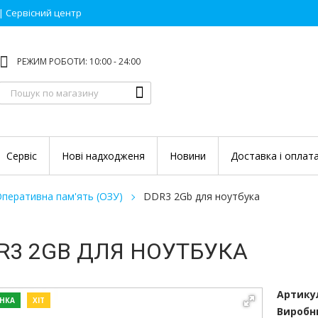
 | Сервісний центр
РЕЖИМ РОБОТИ: 10:00 - 24:00
Сервіс
Нові надходженя
Новини
Доставка і оплат
перативна пам'ять (ОЗУ)
DDR3 2Gb для ноутбука
R3 2GB ДЛЯ НОУТБУКА
Артику
НКА
ХІТ
Виробн