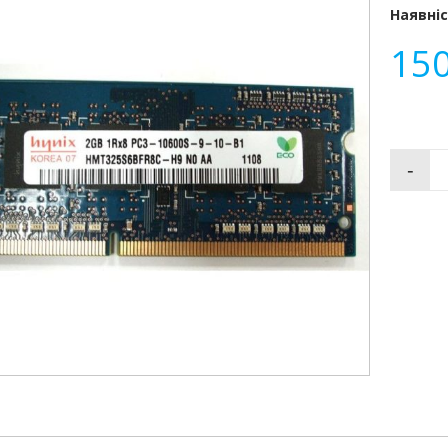
Наявніс
15
-