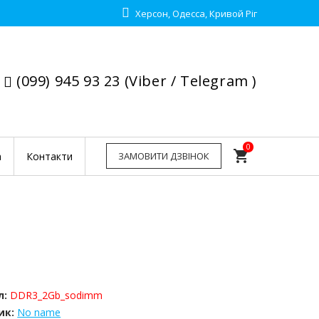
Херсон, Одесса, Кривой Ріг
(099) 945 93 23 (Viber / Telegram )
0
shopping_cart
а
Контакти
ЗАМОВИТИ ДЗВІНОК
л:
DDR3_2Gb_sodimm
ик:
No name