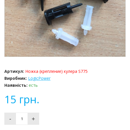
Артикул:
Ножка (крепление) кулера S775
Виробник:
LogicPower
Наявність:
есть
15
грн.
-
+